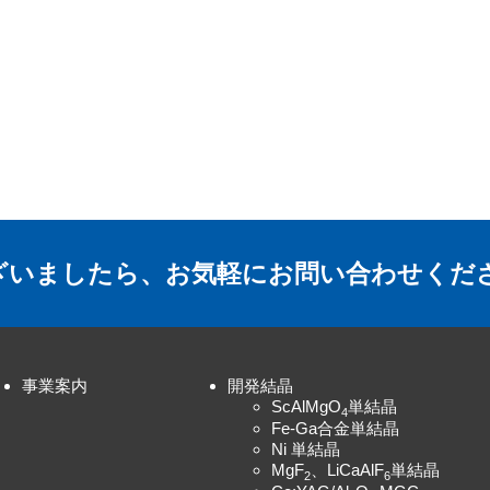
ざいましたら、
お気軽にお問い合わせくだ
事業案内
開発結晶
ScAlMgO
単結晶
4
Fe-Ga合金単結晶
Ni 単結晶
MgF
、LiCaAlF
単結晶
2
6