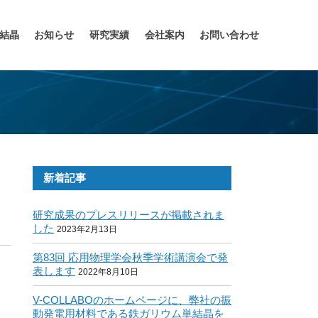
結晶
お知らせ
研究実績
会社案内
お問い合わせ
新着記事
研究成果のプレスリリースが掲載されま
した
2023年2月13日
第83回 応用物理学会秋季学術講演会で発
表します
2022年8月10日
V-COLLABOのホームページに、弊社の振
動発電用材料である鉄ガリウム単結晶を